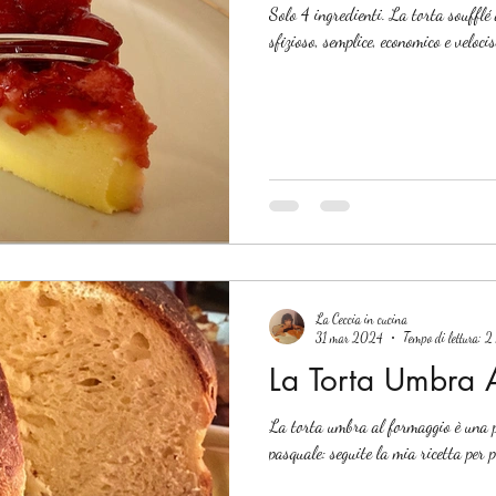
Solo 4 ingredienti. La torta soufflé 
sfizioso, semplice, economico e veloci
La Ceccia in cucina
31 mar 2024
Tempo di lettura: 2
La Torta Umbra 
La torta umbra al formaggio è una p
pasquale: seguite la mia ricetta per 