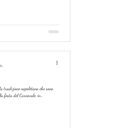
min
ella tradizione napoletana che sono
ccasione della festa del Carnevale, in...