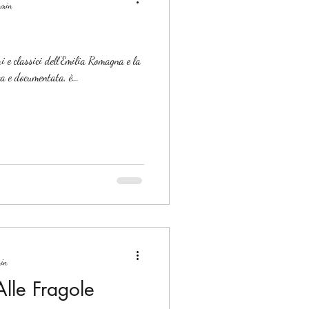
2 min
ri e classici dell'Emilia Romagna e la
ta e documentata, è...
min
Alle Fragole