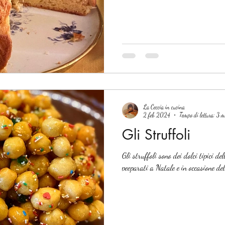
La Ceccia in cucina
2 feb 2024
Tempo di lettura: 3 
Gli Struffoli
Gli struffoli sono dei dolci tipici d
peeparati a Natale e in o