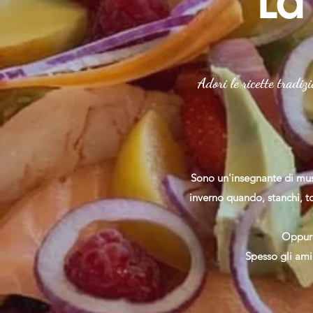
La
Adori le ricette tradiz
Sono un'insegnante di musi
inverno quando, stanchi, t
Oppure
Spesso gli ami