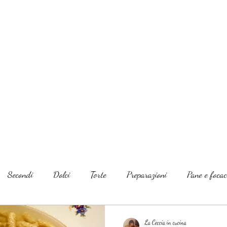
Secondi
Dolci
Torte
Preparazioni
Pane e focac
La Ceccia in cucina