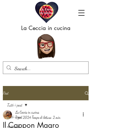
La Ceccia in cucina
Post
Tutti i post
La Ceccia in cucina
Tutti i post
7 gen 2024
Tempo di lettura: 2 min
Il Cappon Magro
Antipasti