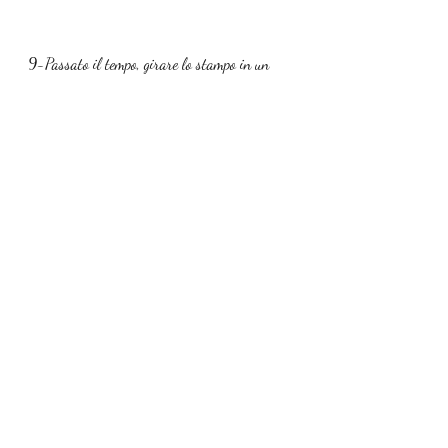
9-Passato il tempo, girare lo stampo in un 
piatto da portata, spalmare l'intera superficie 
con salsa verde e decorare il Cappon magro a 
piacere.
10-Servire a temperatura ambiente ( o 
comunque non freddo di frigo
Antipasti
Secondi