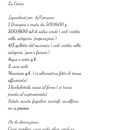
La Ceccia
Ingredienti per  6/7 persone
1 
Branzino o orata da 500/600 g
500/600 ml 
di salsa verde ( vedi ricetta 
nella categoria "preparazioni")
4/5 
gallette del marinaio ( vedi ricetta nella 
categoria "pane e focacce")
Acqua e aceto 
q.b.
3 
uova sode
Mosciame 
q.b. 
( in alternativa fette di tonno 
affumicato)
1 
barbabietola rossa al forno ( si trova 
pronta al supermercato)
Patate, carote, fagiolini, carciofi, cavolfiore, 
ecc..
a piacere
Per la decorazione...
Cozze, gamberi, uova sode, olive, verdura, 