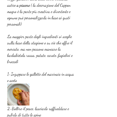
astice 
a piacere 
( la decorazione del Cappon 
magro è la parte più creativa e divertente e 
ognuno può personalizzarla in base ai gusti 
personali)
La maggior parte degli ingredienti si sceglie 
sulla base della stagione o su ciò che offre il 
mercato, ma non possono mancare la 
barbabietola rossa, patate, carote, fagiolini e 
broccoli
1-Inzuppare le gallette del marinaio in acqua 
e aceto
2-Bollire il pesce, lasciarlo raffreddare e 
pulirlo di tutte le spine