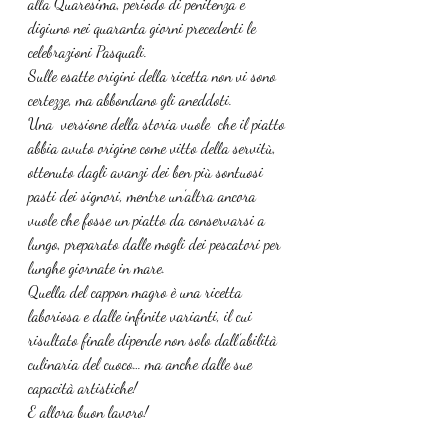
alla Quaresima, periodo di penitenza e 
digiuno nei quaranta giorni precedenti le 
celebrazioni Pasquali.
Sulle esatte origini
della ricetta non vi sono 
certezze, ma abbondano gli aneddoti. 
Una  versione della storia vuole  che il piatto 
abbia avuto origine come vitto della servitù, 
ottenuto dagli avanzi dei ben più sontuosi 
pasti dei signori, mentre un’altra ancora 
vuole che fosse un piatto da conservarsi a 
lungo, preparato dalle mogli dei pescatori per 
lunghe giornate in mare.
Quella del cappon magro è una ricetta 
laboriosa e dalle infinite varianti, il cui 
risultato finale dipende non solo dall’abilità 
culinaria del cuoco… ma anche dalle sue 
capacità artistiche!
E allora buon lavoro!