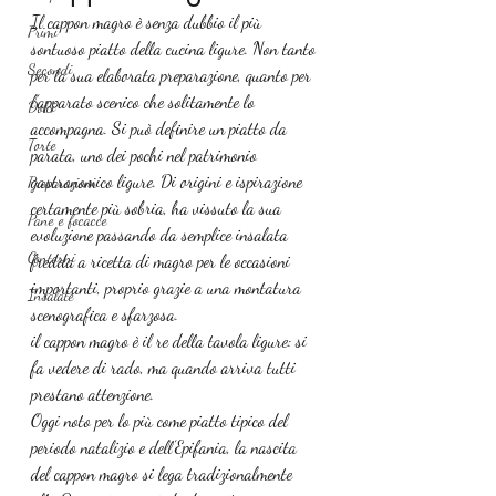
Il cappon magro è senza dubbio il più 
Primi
sontuoso piatto della cucina ligure. Non tanto 
Secondi
per la sua elaborata preparazione, quanto per 
l’apparato scenico che solitamente lo 
Dolci
accompagna. Si può definire un piatto da 
Torte
parata, uno dei pochi nel patrimonio 
gastronomico ligure. Di origini e ispirazione 
Preparazioni
certamente più sobria, ha vissuto la sua 
Pane e focacce
evoluzione passando da semplice insalata 
Contorni
fredda a ricetta di magro per le occasioni 
importanti, proprio grazie a una montatura 
Insalate
scenografica e sfarzosa.
il cappon magro è il re della tavola ligure: si 
fa vedere di rado, ma quando arriva tutti 
prestano attenzione.
Oggi noto per lo più come piatto tipico del 
periodo
natalizio e dell’Epifania, la nascita 
del cappon magro si lega tradizionalmente 