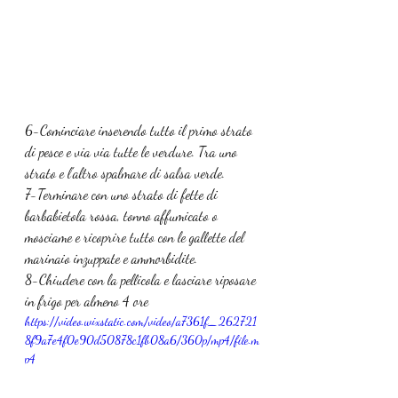
6-Cominciare inserendo tutto il primo strato 
di pesce e via via tutte le verdure. Tra uno 
strato e l'altro spalmare di salsa verde.
7-Terminare con uno strato di fette di 
barbabietola rossa, tonno affumicato o 
mosciame e ricoprire tutto con le gallette del 
marinaio inzuppate e ammorbidite.
8-Chiudere con la pellicola e lasciare riposare 
in frigo per almeno 4 ore
https://video.wixstatic.com/video/a7361f_262721
8f9a7e4f0e90d50878c1fb08a6/360p/mp4/file.m
p4