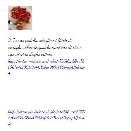
2. In una padella, sciogliere i filetti di 
acciughe salate in qualche cucchiaio di olio e 
uno spicchio d’aglio tritato
https://video.wixstatic.com/video/a7361f_2fbca78
b567a412991e9c4418abac989/480p/mp4/file.mp
4
https://video.wixstatic.com/video/a7361f_ccc6388
7d6ee435a895a02485f9b249a/480p/mp4/file.m
p4