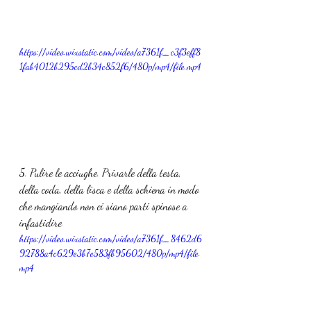
https://video.wixstatic.com/video/a7361f_c3f3eff8
1fab4012b295cd2b34c852f6/480p/mp4/file.mp4
5. Pulire le acciughe. Privarle della testa, 
della coda, della lisca e della schiena in modo 
che mangiando non ci siano parti spinose a 
infastidire
https://video.wixstatic.com/video/a7361f_8462d6
92788a4c629e3b7e583fb95602/480p/mp4/file.
mp4