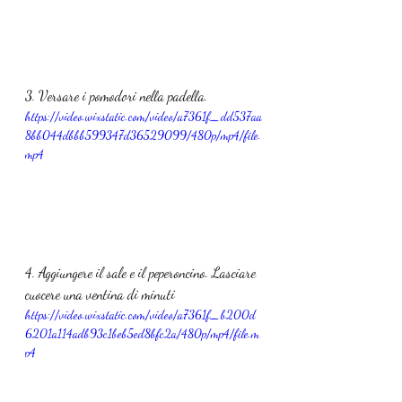
3. Versare i pomodori nella padella.
https://video.wixstatic.com/video/a7361f_dd537aa
8bb044dbbb599347d36529099/480p/mp4/file.
mp4
4. Aggiungere il sale e il peperoncino. Lasciare 
cuocere una ventina di minuti
https://video.wixstatic.com/video/a7361f_b200d
6201a114adb93c1beb5ed8bfc2a/480p/mp4/file.m
p4