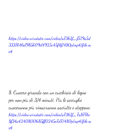
https://video.wixstatic.com/video/a7361f_f519a5d
3337b46d985b09d4925c45f4f/480p/mp4/file.m
p4
8. Cuocere girando con un cucchiaio di legno 
per non più di 3/4 minuti. Più le acciughe 
cuoceranno più rimarranno asciutte e stoppose.
https://video.wixstatic.com/video/a7361f_7a877be
8f34a4240800685ff0245e7d7/480p/mp4/file.m
p4