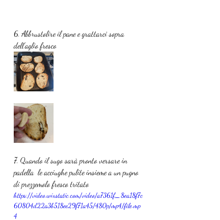
6. Abbrustolire il pane e grattarci sopra 
dell’aglio fresco
7. Quando il sugo sarà pronto versare in 
padella  le acciughe pulite insieme a un pugno 
di prezzemolo fresco tritato
https://video.wixstatic.com/video/a7361f_8ea18f7c
60804d22a3b518ee29f71a45/480p/mp4/file.mp
4