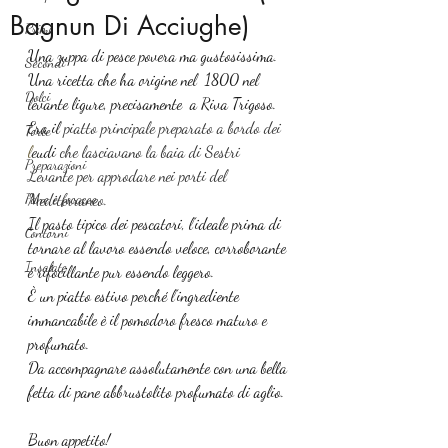
Bagnun Di Acciughe)
Primi
Una zuppa di pesce povera ma gustosissima.
Secondi
Una ricetta che ha origine nel  1800 nel 
Dolci
levante ligure, precisamente  a Riva Trigoso. 
Era il 
piatto principale preparato a bordo dei 
Torte
l
eudi
 che lasciavano la baia di Sestri 
Preparazioni
Levante per approdare nei porti del 
Pane e focacce
Mediterraneo.
Il pasto tipico dei pescatori, l’ideale prima di 
Contorni
tornare al lavoro essendo veloce, corroborante 
Insalate
e rifocillante pur essendo leggero.
È un piatto estivo perché l’ingrediente 
immancabile è il pomodoro fresco maturo e 
profumato.
Da accompagnare assolutamente con una bella 
fetta di pane abbrustolito profumato di aglio.
Buon appetito!