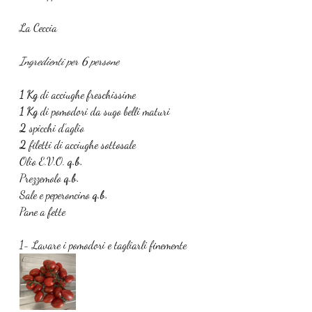
La Ceccia
Ingredienti per 6 persone 
1 Kg 
di acciughe freschissime
1 Kg 
di pomodori da sugo belli maturi
2 
spicchi d’aglio
2 
filetti di acciughe sottosale
Olio E.V.O. 
q.b.
Prezzemolo 
q.b.
Sale e peperoncino 
q.b.
Pane a fette
1- Lavare i pomodori e tagliarli finemente