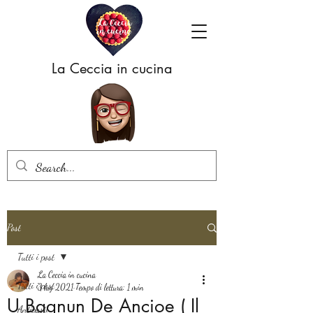
La Ceccia in cucina
Post
Tutti i post
La Ceccia in cucina
Tutti i post
3 lug 2021
Tempo di lettura: 1 min
U Bagnun De Ancioe ( Il
Antipasti