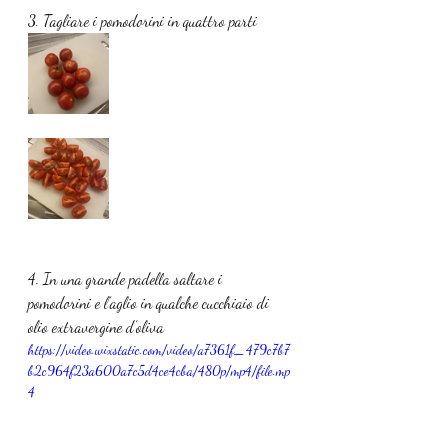
3. Tagliare i pomodorini in quattro parti
4. In una grande padella saltare i 
pomodorini e l’aglio in qualche cucchiaio di 
olio extravergine d’oliva 
https://video.wixstatic.com/video/a7361f_479c7b7
b2c964f23a600a7c5d4ce4cba/480p/mp4/file.mp
4