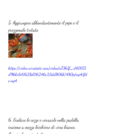
5. Aggiungere abbondantemente il pepe e il 
prezzemolo tritato
https://video.wixstatic.com/video/a7361f_d40011
d96bc641628d06246c23dd806b/480p/mp4/fil
e.mp4
6. Scolare le cozze e versarle nella padella 
insieme a mezzo bicchiere di vino bianco. 