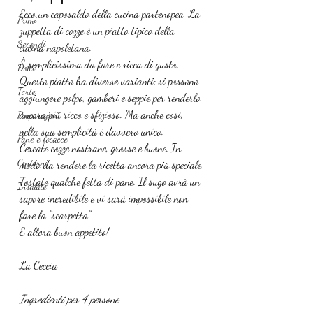
Ecco un caposaldo della cucina partenopea. La 
Primi
zuppetta di cozze è un piatto tipico della 
Secondi
cucina napoletana.
È semplicissima da fare e ricca di gusto.
Dolci
Questo piatto ha diverse varianti: si possono 
Torte
aggiungere polpo, gamberi e seppie per renderlo 
ancora più ricco e sfizioso. Ma anche così, 
Preparazioni
nella sua semplicità è davvero unico.
Pane e focacce
Cercate cozze nostrane, grosse e buone. In 
Contorni
modo da rendere la ricetta ancora più speciale.
Tostate qualche fetta di pane. Il sugo avrà un 
Insalate
sapore incredibile e vi sarà impossibile non 
fare la “scarpetta“
E allora buon appetito!
La Ceccia 
Ingredienti per 4 persone 