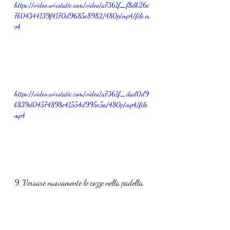
https://video.wixstatic.com/video/a7361f_f8db26c
7b04344139f4170d9685e8982/480p/mp4/file.m
p4
https://video.wixstatic.com/video/a7361f_dad0d9
b839d04574898e41554d995c5a/480p/mp4/file.
mp4
9. Versare nuovamente le cozze nella padella, 
lasciarle scaldare e insaporire con il sugo
https://video.wixstatic.com/video/a7361f_8124ae1
93790405aa00c7df711ef9b43/480p/mp4/file.mp
4