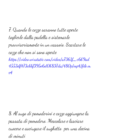
7. Quando le cozze saranno tutte aperte 
toglierle dalla padella e sistemarle 
provvisoriamente in un vassoio. Scartare le 
cozze che non si sono aperte
https://video.wixstatic.com/video/a7361f_c6b9ad
4553df473cbbf395e6d0b837da/480p/mp4/file.m
p4
8. Al sugo di pomodorini e cozze aggiungere la 
passata di pomodoro. Mescolare e lasciare 
cuocere e asciugare il sughetto  per una decina 
di minuti