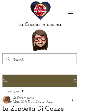
La Ceccia in cucina
Post
Tutti i post
La Ceccia in cucina
Tutti i post
18 giu 2021
Tempo di lettura: 2 min
La Zuppetta Di Cozze
Antipasti