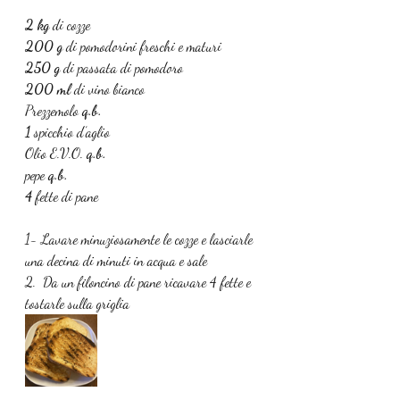
2 kg 
di cozze
200 g 
di pomodorini freschi e maturi
250 g 
di passata di pomodoro 
200 ml 
di vino bianco
Prezzemolo 
q.b.
1 
spicchio d’aglio
Olio E.V.O. 
q.b.
pepe 
q.b.
4 
fette di pane 
1- Lavare minuziosamente le cozze e lasciarle 
una decina di minuti in acqua e sale
2.  Da un filoncino di pane ricavare 4 fette e 
tostarle sulla griglia