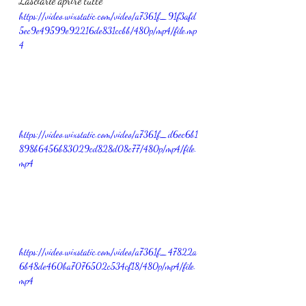
Lasciarle aprire tutte
https://video.wixstatic.com/video/a7361f_91f3afd
5ec9e49599e92216de831ccbb/480p/mp4/file.mp
4
https://video.wixstatic.com/video/a7361f_d6ec6b1
898b6456b83029cd828d08c77/480p/mp4/file.
mp4
https://video.wixstatic.com/video/a7361f_47822a
6b48de460ba7076502c534cf18/480p/mp4/file.
mp4