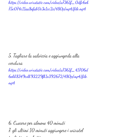
https://video.wixstatic.com/video/a7361f_0dfc6eb
75c074c11aa8efab0c3e1cc2e/480p/mp4/file.mp4
5. Tagliare la salsiccia e aggiungerla alla 
verdura
https://video.wixstatic.com/video/a7361f_41706d
6ebb8349cdb93229fb1e392672/480p/mp4/file.
mp4
6. Cuocere per almeno 40 minuti
7. gli ultimi 10 minuti aggiungere i würstel 