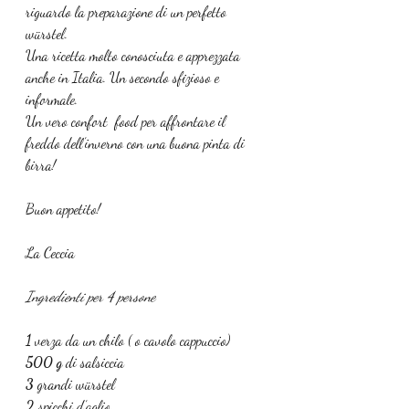
riguardo la preparazione di un perfetto 
würstel.
Una ricetta molto conosciuta e apprezzata 
anche in Italia. Un secondo sfizioso e 
informale.
Un vero confort  food per affrontare il 
freddo dell’inverno con una buona pinta di 
birra!
Buon appetito!
La Ceccia 
Ingredienti per 4 persone
1 
verza da un chilo ( o cavolo cappuccio)
500 g 
di salsiccia 
3 
grandi würstel 
2 
spicchi d’aglio