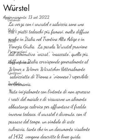
Würstel
Primi
Aggiornamento:
13 set 2022
Secondi
La verza con i wurstel e salsiccia sono uno 
Dolci
tra i piatti tedeschi più famosi, molto diffuso 
anche in Italia nel Trentino Alto Adige e in 
Torte
Venezia Giulia.  La parola Wurstel proviene 
Preparazioni
dal diminutivo “würst”, “insaccato”, quello più 
diffuso in Italia corrisponde generalmente al 
Pane e focacce
Wiener
 o 
Wiener Würstchen
 (letteralmente 
Contorni
“salsicciotto di Vienna o “viennese”) reperibile 
Insalate
in Germania.
Nato inizialmente con l’intento di non sprecare 
i resti del maiale e di ricavarne un alimento 
abbastanza calorico per affrontare il freddo 
inverno tedesco, il wurstel è divenuto, con il 
passare del tempo, un simbolo di arte 
culinaria, tanto che in un documento risalente 
al 1432  vengono descritte le linee guida 