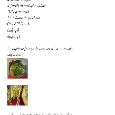
2 
filetti di acciughe salate
100 g 
di aceto
1 
cucchiaio di zucchero
Olio E.V.O. 
q.b.
Sale 
q.b.
Acqua q.b.
1- Tagliare finemente una verza ( o un cavolo 
cappuccio)
2. In una pentola appassire la verza con due 