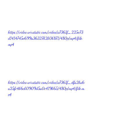
https://video.wixstatic.com/video/a7361f_225e73
d1414745e699a36327b2b0b871/480p/mp4/file.
mp4
https://video.wixstatic.com/video/a7361f_dfa2ba6
a25fc4b6cb0909d5a0c419b65/480p/mp4/file.m
p4