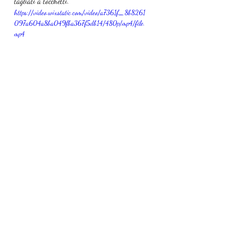
tagliati a tocchetti.
https://video.wixstatic.com/video/a7361f_8b8261
097a604a8ba049fba367f5db14/480p/mp4/file.
mp4
8. Servire molto caldo
Secondi