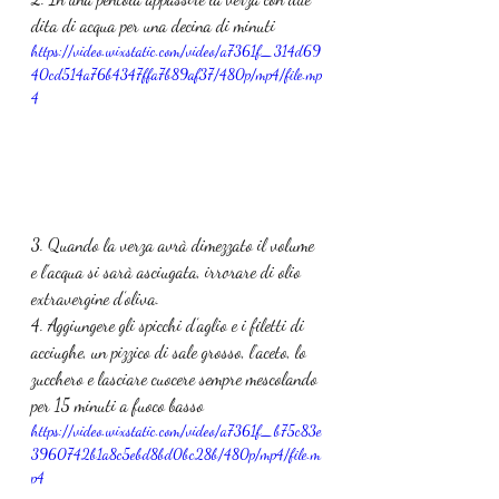
dita di acqua per una decina di minuti
https://video.wixstatic.com/video/a7361f_314d69
40cd514a76b4347ffa7b89af37/480p/mp4/file.mp
4
3. Quando la verza avrà dimezzato il volume 
e l’acqua si sarà asciugata, irrorare di olio 
extravergine d’oliva.
4. Aggiungere gli spicchi d’aglio e i filetti di 
acciughe, un pizzico di sale grosso, l‘aceto, lo 
zucchero e lasciare cuocere sempre mescolando 
per 15 minuti a fuoco basso
https://video.wixstatic.com/video/a7361f_b75c83e
3960742b1a8c5ebd8bd0bc28b/480p/mp4/file.m
p4