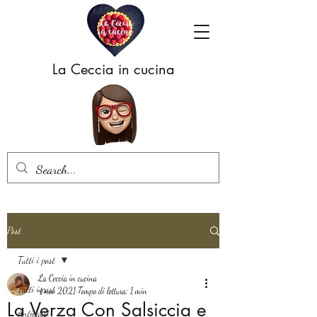
La Ceccia in cucina
Post
Tutti i post
La Ceccia in cucina
Tutti i post
4 nov 2021
Tempo di lettura: 1 min
La Verza Con Salsiccia e
Antipasti