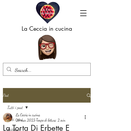
La Ceccia in cucina
Post
Tutti i post
La Ceccia in cucina
Tutti i post
20 mar 2023
Tempo di lettura: 2 min
La Torta Di Erbette E
Antipasti