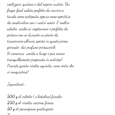
realizzare: gustoso e dal sapore rustico. Un 
finger food salato perfetto da servire a 
tavola come antipasto oppure
come aperitivo 
da condividere con i vostri amici. È inoltre 
adatta  anche ai vegetariani e perfetta da 
portare con se durante un picnic da 
trascorrere all’aria aperta in queste prime 
giornate  dai profumi primaverili.
Si conserva  umida a lungo e può essere 
tranquillamente preparata in anticipo! 
Provate questa ricetta squisita, sono certa che 
vi conquisterà! 
Ingredienti...
500 g 
di erbette ( o bietoline) fresche 
250 g 
di ricotta vaccina fresca
50 g 
di parmigiano grattugiato 
2 
uova