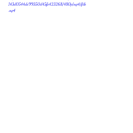
143d0544de99350d45fe423268/480p/mp4/file
.mp4
https://video.wixstatic.com/video/a7361f_8c5076
7bfa3e4f61a1997723c7eaf72f/480p/mp4/file.mp4
10-Cuocere in forno ventilato, preriscaldato 
a 180 gradi per 25 minuti
https://video.wixstatic.com/video/a7361f_feb7a64f
95c94b9d9d9102ecccb697d2/480p/mp4/file.mp
4