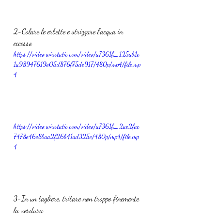
2-Colare le erbette e strizzare l'acqua in 
eccesso
https://video.wixstatic.com/video/a7361f_125ab1e
1a98947619e05d876f75de917/480p/mp4/file.mp
4
https://video.wixstatic.com/video/a7361f_2ae2fac
7478e46e8baa2f26b41ad325e/480p/mp4/file.mp
4
3-In un tagliere, tritare non troppo finemente 
la verdura