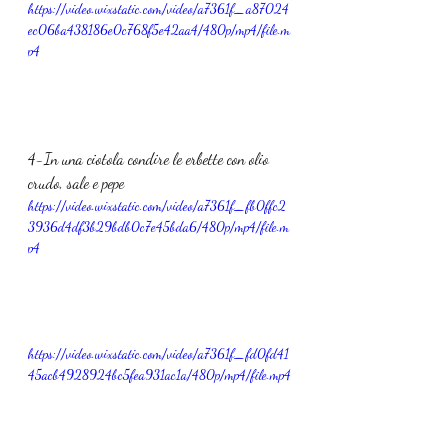
https://video.wixstatic.com/video/a7361f_a87024
ec06ba438186e0c768f5e42aa4/480p/mp4/file.m
p4
4-In una ciotola condire le erbette con olio 
crudo, sale e pepe
https://video.wixstatic.com/video/a7361f_fb0ffc2
3936d4df3b29bdb0c7e45bda6/480p/mp4/file.m
p4
https://video.wixstatic.com/video/a7361f_fd0fd41
45acb4928924bc5fea931ac1a/480p/mp4/file.mp4