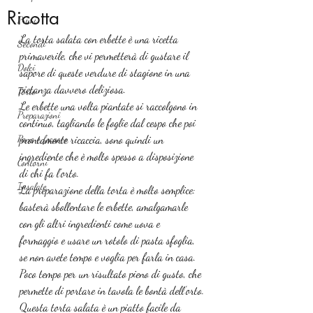
Ricotta
Primi
La torta salata con erbette è una ricetta 
Secondi
primaverile, che vi permetterà di gustare il 
Dolci
sapore di queste verdure di stagione in una 
pietanza davvero deliziosa.
Torte
Le erbette una volta piantate si raccolgono in 
Preparazioni
continuo, tagliando le foglie dal cespo che poi 
Pane e focacce
prontamente ricaccia, sono quindi un 
ingrediente che è molto spesso a disposizione 
Contorni
di chi fa l’orto.
Insalate
La preparazione della torta è molto semplice: 
basterà sbollentare le erbette, amalgamarle 
con gli altri ingredienti come uova e 
formaggio e usare un rotolo di pasta sfoglia, 
se non avete tempo e voglia per farla in casa. 
Poco tempo per un risultato pieno di gusto, che 
permette di portare in tavola le bontà dell’orto.
Questa torta salata è un piatto facile da 