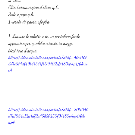
Olio Extravergine d'oliva 
q.b.
Sale e pepe 
q.b.
1 
rotolo di pasta sfoglia
1-Lavare le erbette e in un pentolone farle 
appassire per qualche minuto in mezzo 
bicchiere d'acqua
https://video.wixstatic.com/video/a7361f_4bc469
3dbc574df49b4b54bfb09d02ef/480p/mp4/file.m
p4
https://video.wixstatic.com/video/a7361f_80904b
d7a7934a12a4df2a4585b250f9/480p/mp4/file.
mp4