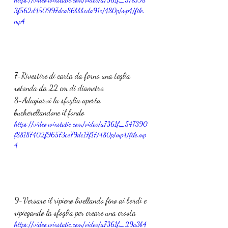
3f562d450997dca86bbbcda91c/480p/mp4/file.
mp4
7-Rivestire di carta da forno una teglia 
rotonda da 22 cm di diametro 
8-Adagiarvi la sfoglia aperta 
bucherellandone il fondo
https://video.wixstatic.com/video/a7361f_547390
f88187402f96573ce79dc17f17/480p/mp4/file.mp
4
9-Versare il ripieno livellando fino ai bordi e 
ripiegando la sfoglia per creare una crosta
https://video.wixstatic.com/video/a7361f_29a3b4