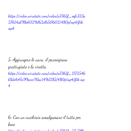
https://video.wixstatic.com/video/a7361f_eefc323a
27614ab98eb029d62d650602/480p/mp4/file.
mp4
5-Aggiungere le uova, il parmigiano 
grattugiato e la ricotta
https://video.wixstatic.com/video/a7361f_1172546
b8de647a99acec93ac149d285/480p/mp4/file.mp
4
6-Con un cucchiaio amalgamare il tutto per 
bene
https://video.wixstatic.com/video/a7361f_57e598