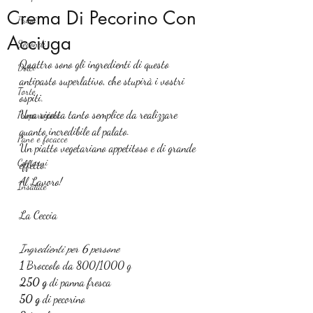
Crema Di Pecorino Con
Primi
Acciuga
Secondi
Quattro sono gli ingredienti di questo 
Dolci
antipasto superlativo, che stupirà i vostri 
Torte
ospiti.
Una ricetta tanto semplice da realizzare 
Preparazioni
quanto incredibile al palato.
Pane e focacce
Un piatto vegetariano appetitoso e di grande 
Contorni
effetto.
Al Lavoro!
Insalate
La Ceccia
Ingredienti per 6 persone
1
 Broccolo da 800/1000 g
250 g
 di panna fresca
50 g
 di pecorino