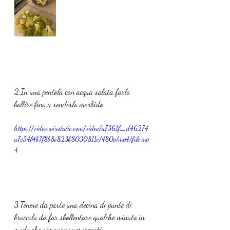
2.In una pentola con acqua salata farlo 
bollire fino a renderlo morbido
https://video.wixstatic.com/video/a7361f_d46274
a7c54f4b7f8b8e823b8030811c/480p/mp4/file.mp
4
3.Tenere da parte una decina di punte di 
broccolo da far sbollentare qualche minuto in 
modo che rimangano croccanti