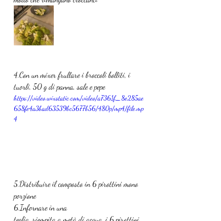
4.Con un mixer frullare i broccoli bolliti, i 
tuorli, 50 g di panna, sale e pepe
https://video.wixstatic.com/video/a7361f_8e285ae
658fe4a3bad63539bc5677b56/480p/mp4/file.mp
4
5.Distribuire il composto in 6 pirottini mono 
porzione
6.Infornare in una 
teglia, riempita a metà di acqua, i 6 pirottini