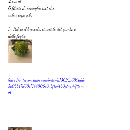
2
 tuorli
6 
filetti di acciughe sott'olio
sale e pepe
q.b.
1- Pulire il broccolo, privarlo del gambo e 
delle foglie
https://video.wixstatic.com/video/a7361f_69b1dde
5a08847d69c7144906a3a8fbe/480p/mp4/file.m
p4