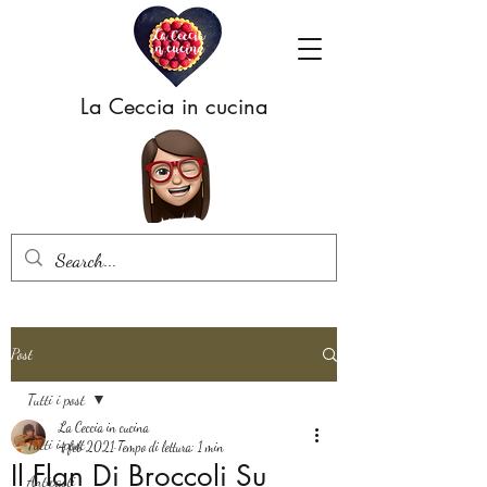
La Ceccia in cucina
Post
Tutti i post
La Ceccia in cucina
Tutti i post
4 feb 2021
Tempo di lettura: 1 min
Il Flan Di Broccoli Su
Antipasti