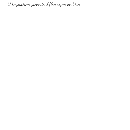
9.Impiattare, ponendo il flan sopra un letto 
di crema, coperto da altra crema di pecorino e 
decorata con punte di broccolo, un'acciuga e 
goccia di olio E.V.O.
Antipasti
Post recenti
Mostra tutti