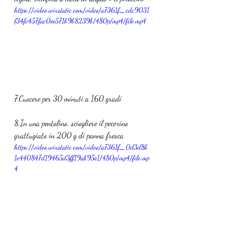
https://video.wixstatic.com/video/a7361f_cdc9031
f34fc457fac0ee571b9b8239b/480p/mp4/file.mp4
7.Cuocere per 30 minuti a 160 gradi
8.In una pentolino, sciogliere il pecorino 
grattugiato in 200 g di panna fresca
https://video.wixstatic.com/video/a7361f_0d3d8b
1e440847d19465d3ff19ab95e1/480p/mp4/file.mp
4