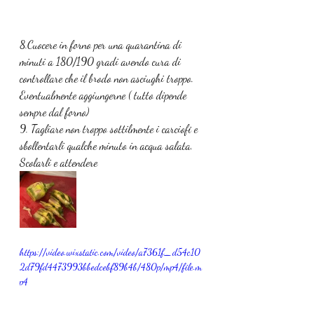
8.Cuocere in forno per una quarantina di 
minuti a 180/190 gradi avendo cura di 
controllare che il brodo non asciughi troppo. 
Eventualmente aggiungerne ( tutto dipende 
sempre dal forno)
9. Tagliare non troppo sottilmente i carciofi e 
sbollentarli qualche minuto in acqua salata. 
Scolarli e attendere
https://video.wixstatic.com/video/a7361f_d54c10
2d79fd4473993bbedcebf89b4b/480p/mp4/file.m
p4