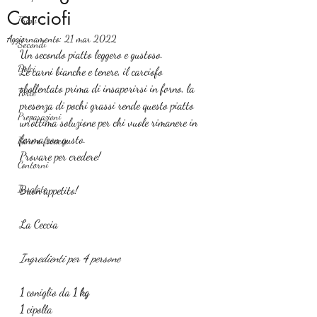
Carciofi
Primi
Aggiornamento:
21 mar 2022
Secondi
Un secondo piatto leggero e gustoso.
Dolci
Le carni bianche e tenere, il carciofo 
sbollentato prima di insaporirsi in forno, la 
Torte
presenza di pochi grassi rende questo piatto 
Preparazioni
un’ottima soluzione per chi vuole rimanere in 
forma con gusto.
Pane e focacce
Provare per credere!
Contorni
Insalate
Buon appetito!
La Ceccia
Ingredienti per 4 persone 
1 
coniglio da 
1 kg
1 
cipolla