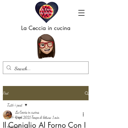
La Ceccia in cucina
Post
Tutti i post
La Ceccia in cucina
Tutti i post
6 apr 2021
Tempo di lettura: 1 min
Il Coniglio Al Forno Con I
Antipasti