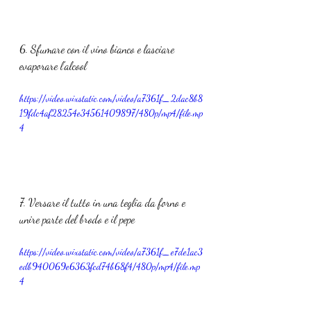
6. Sfumare con il vino bianco e lasciare 
evaporare l’alcool
https://video.wixstatic.com/video/a7361f_2dac8b8
19fdc4af28254e34561409897/480p/mp4/file.mp
4
7. Versare il tutto in una teglia da forno e 
unire parte del brodo e il pepe
https://video.wixstatic.com/video/a7361f_e7de1ac3
edb940069e6363fcd74b68f4/480p/mp4/file.mp
4