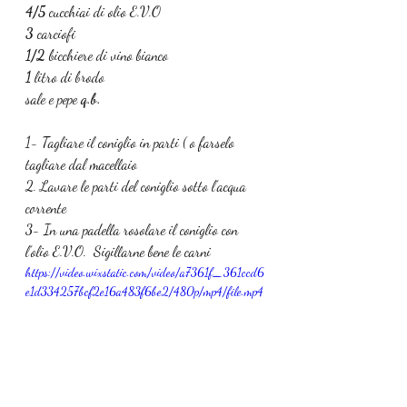
4/5 
cucchiai di olio E.V.O
3 
carciofi
1/2 
bicchiere di vino bianco
1 
litro di brodo
sale e pepe 
q.b.
1- Tagliare il coniglio in parti ( o farselo 
tagliare dal macellaio 
2. Lavare le parti del coniglio sotto l’acqua 
corrente
3- In una padella rosolare il coniglio con 
l’olio E.V.O.  Sigillarne bene le carni
https://video.wixstatic.com/video/a7361f_361ccd6
e1d334257bcf2e16a483f6be2/480p/mp4/file.mp4