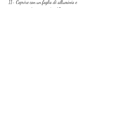
11- Coprire con un foglio di alluminio e 
rimettere in forno per altri 15 minuti
Secondi
Mostra tutti