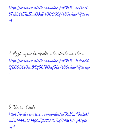
https://video.wixstatic.com/video/a7361f_e3f16cb
87e334b57a17ac03db400069f/480p/mp4/file.m
p4
4. Aggiungere la cipolla e lasciarla rosolare
https://video.wixstatic.com/video/a7361f_69c58d
5f8603410aa8f9f567b0eef58e/480p/mp4/file.mp
4
5. Unire il sale 
https://video.wixstatic.com/video/a7361f_43a2e0
aa5a14442094fe95f029307af7/480p/mp4/file.
mp4