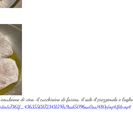
emulsione di vino, il cucchiaino di farina, il sale il prezzemolo e l'aglio
com/video/a7361f_436355b1b72341b597a9aab5096aa0aa/480p/mp4/file.mp4