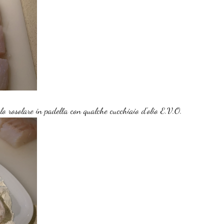
rlo rosolare in padella con qualche cucchiaio d'olio E.V.O.