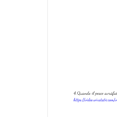
4.Quando il pesce avràfatt
https://video.wixstatic.c