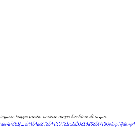
sciugasse troppo presto, versare mezzo bicchiere di acqua
com/video/a7361f_5d454ac84854420481cc2a10819d885b/480p/mp4/file.mp4