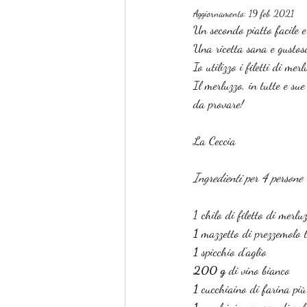
Aggiornamento:
19 feb 2021
Un secondo piatto facile e
Una ricetta sana e gustos
Io utilizzo i filetti di mer
Il merluzzo, in tutte e su
da provare!
La Ceccia
Ingredienti per 4 persone
1 chilo di filetto di merlu
1 
mazzetto di prezzemolo t
1
 spicchio d'aglio
200 g
 di vino bianco
1 
cucchiaino di farina più 