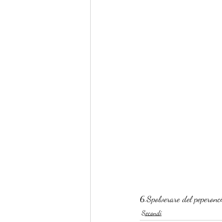
6.Spolverare del peperonci
Secondi