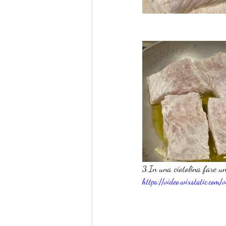
3.In una ciotolina fare un'
https://video.wixstatic.