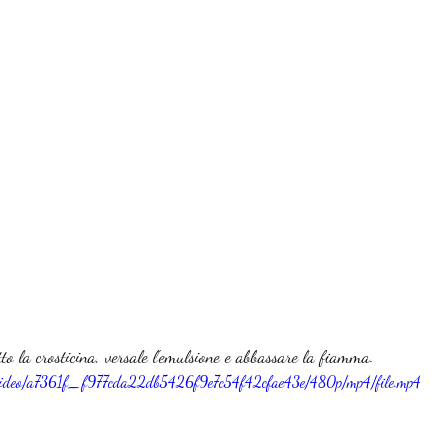
o la crosticina, versale l'emulsione e abbassare la fiamma.
om/video/a7361f_f977cda22db5426f9e7c54f42cfae43e/480p/mp4/file.mp4