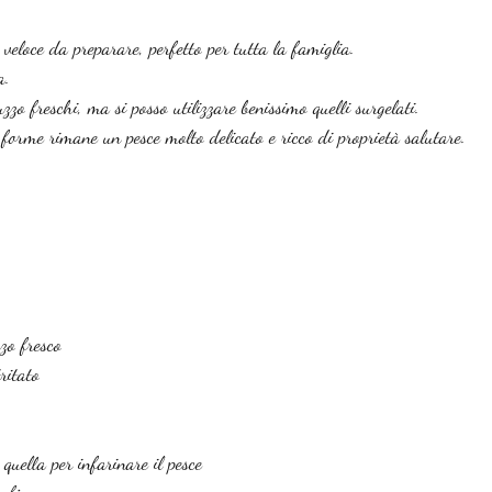
 veloce da preparare, perfetto per tutta la famiglia.
a.
luzzo freschi, ma si posso utilizzare benissimo quelli surgelati.
e forme rimane un pesce molto delicato e ricco di proprietà salutare.
zzo fresco
ritato
quella per infarinare il pesce