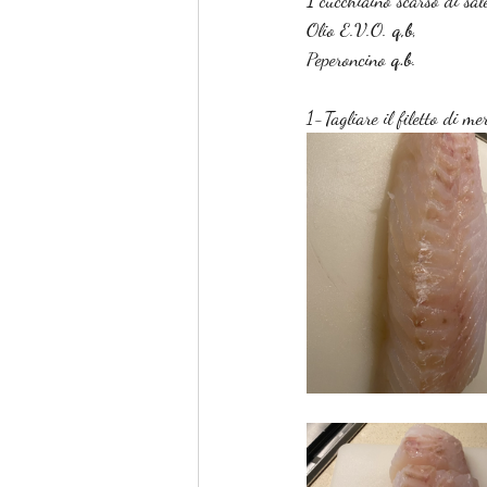
1
 cucchiaino scarso di sal
Olio E.V.O. 
q,b
,
Peperoncino 
q.b
.
1-Tagliare il filetto di me