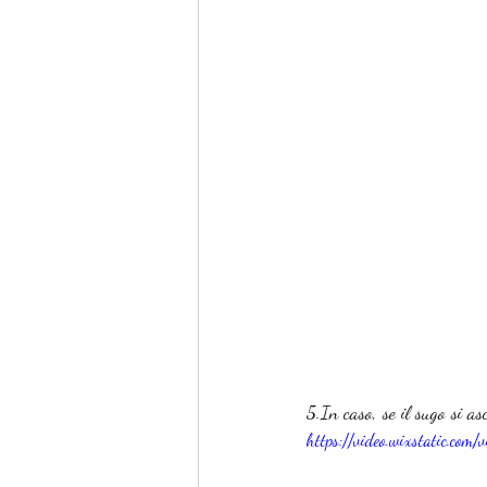
5.In caso, se il sugo si a
https://video.wixstatic.