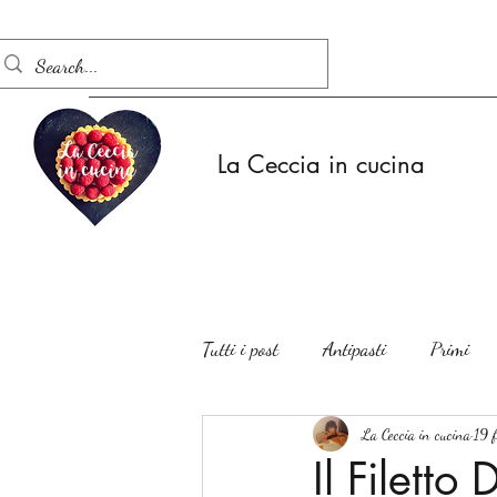
La Ceccia in cucina
Tutti i post
Antipasti
Primi
Insalate
La Ceccia in cucina
19 
Il Filett