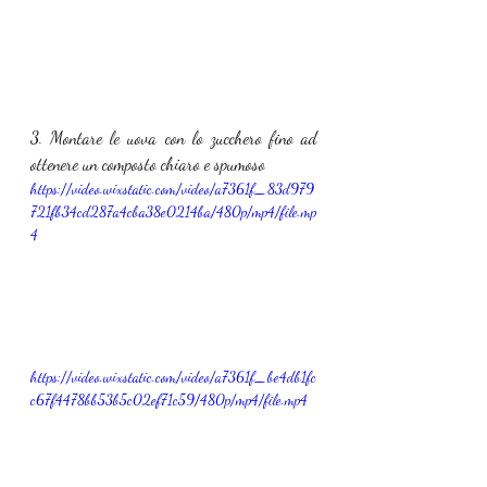
3. Montare le uova con lo zucchero fino ad 
ottenere un composto chiaro e spumoso
https://video.wixstatic.com/video/a7361f_83d979
721fb34cd287a4cba38e0214ba/480p/mp4/file.mp
4
https://video.wixstatic.com/video/a7361f_be4db1fc
c67f4478bb53b5c02ef71c59/480p/mp4/file.mp4