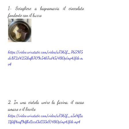
1- Sciogliere a bagnomaria il cioccolato 
fondente con il burro
https://video.wixstatic.com/video/a7361f_765975
dc872d4251befb709c54b7cd45/480p/mp4/file.m
p4
2. In una ciotola unire la farina, il cacao 
amaro e il lievito
https://video.wixstatic.com/video/a7361f_a5d4f1a
11fdf4eaf9dfbd1ccd3d133d7/480p/mp4/file.mp4