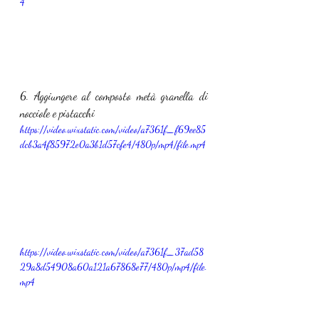
4
6. Aggiungere al composto metà granella di 
nocciole e pistacchi
https://video.wixstatic.com/video/a7361f_f69ee85
dcb3a4f85972e0a3b1d57cfe4/480p/mp4/file.mp4
https://video.wixstatic.com/video/a7361f_37ad58
29a8d54908a60a121a67868e77/480p/mp4/file.
mp4