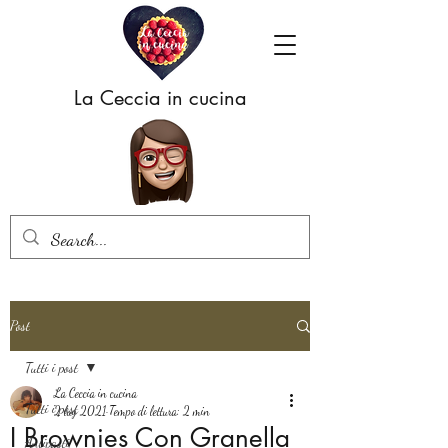
La Ceccia in cucina
Post
Tutti i post
La Ceccia in cucina
Tutti i post
2 lug 2021
Tempo di lettura: 2 min
I Brownies Con Granella
Antipasti