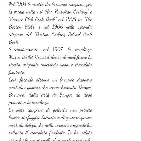
Nel 1904 la ricetta dei brownies
comparve per 
la prima volta nei libri "American Cookery" e 
"Service Club Cook Book", nel 1905 in "The 
Boston Globe" e nel 1906 nella seconda 
edizione del "Boston Cooking-School Cook 
Book".
Successivamente, nel 1907, la casalinga 
Maria Willet Howard decise di modificare la 
ricetta originale inserendo uova e cioccolato 
fondente.
Così facendo ottenne un brownie davvero 
morbido e gustoso
che venne chiamato "Bangor 
Brownie", dalla città di Bangor da dove 
proveniva la casalinga. 
Se siete campioni di golosità non potrete 
lasciarvi sfuggire l’occasione di gustare questa 
morbida delizia che nella versione originale ha 
soltanto il cioccolato fondente. Io ho voluto 
arricchirla con granella di nocciole e pistacchi 