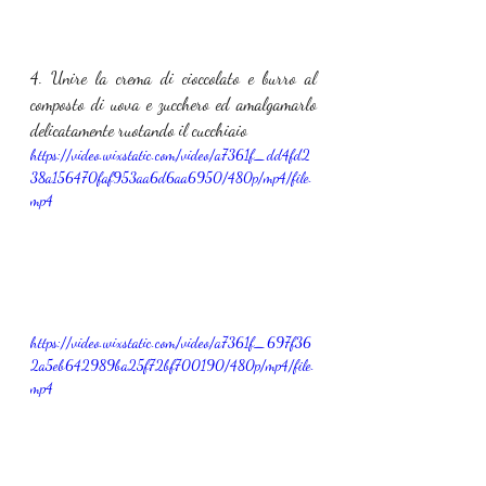
4. Unire la crema di cioccolato e burro al 
composto di uova e zucchero ed amalgamarlo 
delicatamente ruotando il cucchiaio
https://video.wixstatic.com/video/a7361f_dd4fd2
38a156470faf953aa6d6aa6950/480p/mp4/file.
mp4
https://video.wixstatic.com/video/a7361f_697f36
2a5eb642989ba25f72bf700190/480p/mp4/file.
mp4