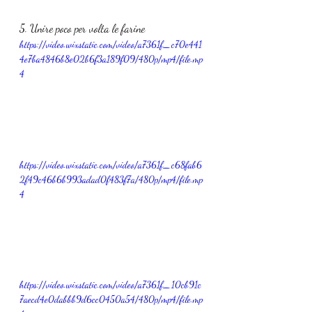
5. Unire poco per volta le farine
https://video.wixstatic.com/video/a7361f_c70e441
4e7ba4846b8e02b6f3a189f09/480p/mp4/file.mp
4
https://video.wixstatic.com/video/a7361f_c68fab6
2f49c46b6b993adad0f483f7a/480p/mp4/file.mp
4
https://video.wixstatic.com/video/a7361f_10cb91c
7aecd4e0dabbb9d6cc0450a54/480p/mp4/file.mp