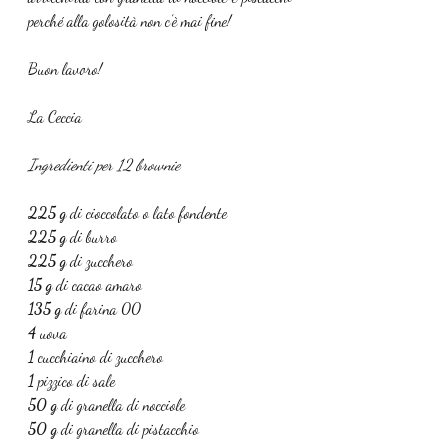
perché alla golosità non c’è mai fine!
Buon lavoro!
La Ceccia
Ingredienti per 12 brownie
225 g 
di cioccolato o lato fondente
225 g 
di burro
225 g 
di zucchero 
15 g 
di cacao amaro
135 g 
di farina 00
4 
uova
1 
cucchiaino di zucchero 
1 
pizzico di sale
50 g 
di granella di nocciole 
50 g 
di granella di pistacchio 