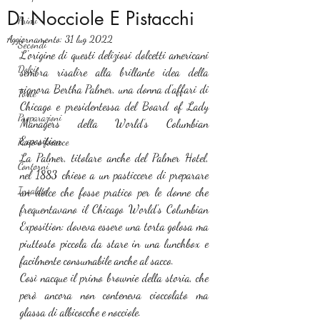
Di Nocciole E Pistacchi
Primi
Aggiornamento:
31 lug 2022
Secondi
L'origine di questi deliziosi dolcetti americani 
Dolci
sembra risalire alla brillante idea della 
signora Bertha Palmer, una donna d'affari di 
Torte
Chicago e presidentessa del Board of Lady 
Preparazioni
Managers della World’s Columbian 
Exposition.
Pane e focacce
La Palmer, titolare anche del Palmer Hotel, 
Contorni
nel 1883 chiese a un pasticcere di preparare 
Insalate
un dolce che fosse pratico per le donne che 
frequentavano il Chicago World's Columbian 
Exposition: doveva essere una torta golosa ma  
piuttosto piccola da stare in una lunchbox e 
facilmente consumabile anche al sacco.
Così nacque il primo brownie della storia, che 
però ancora non conteneva cioccolato ma 
glassa di albicocche e nocciole.