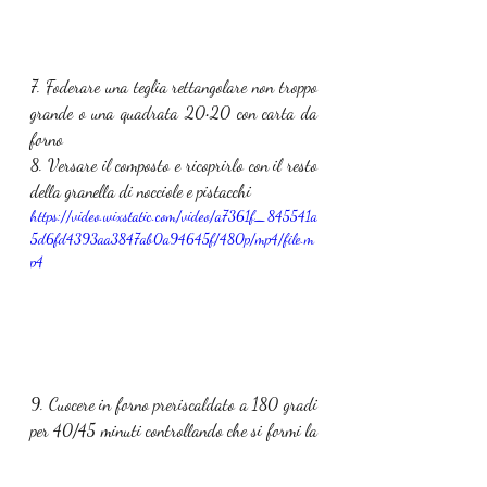
7. Foderare una teglia rettangolare non troppo 
grande o una quadrata 20•20 con carta da 
forno 
8. Versare il composto e ricoprirlo con il resto 
della granella di nocciole e pistacchi
https://video.wixstatic.com/video/a7361f_845541a
5d6fd4393aa3847ab0a94645f/480p/mp4/file.m
p4
9. Cuocere in forno preriscaldato a 180 gradi 
per 40/45 minuti controllando che si formi la 
classica crosticina e con uno stuzzicadenti che 
l’interno non sia rimasto crudo