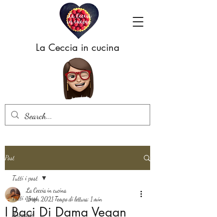
La Ceccia in cucina
Post
Tutti i post
La Ceccia in cucina
Tutti i post
15 apr 2021
Tempo di lettura: 1 min
I Baci Di Dama Vegan
Antipasti