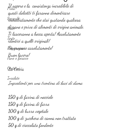
Il sapore e la  consistenza incredibile di 
Primi
questi dolcetti ti faranno dimenticare 
Secondi
immediatamente che stai gustando qualcosa 
di sano e privo di alimenti di origine animale.
Dolci
Ti lasceranno a bocca aperta! Assolutamente 
Torte
identici a quelli originali!
Da provare assolutamente!
Preparazioni
Buon lavoro!
Pane e focacce
Contorni
La Ceccia
Insalate
Ingredienti per una trentina di baci di dama
150 g 
di farina di nocciole
150 g 
di farina di farro
100 g 
di burro vegetale 
100 g 
di zucchero di canna non trattato
50 g 
di cioccolato fondente