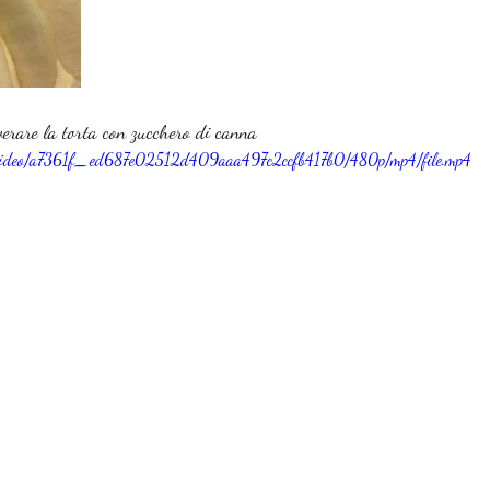
verare la torta con zucchero di canna
om/video/a7361f_ed687e02512d409aaa497c2ccfb417b0/480p/mp4/file.mp4