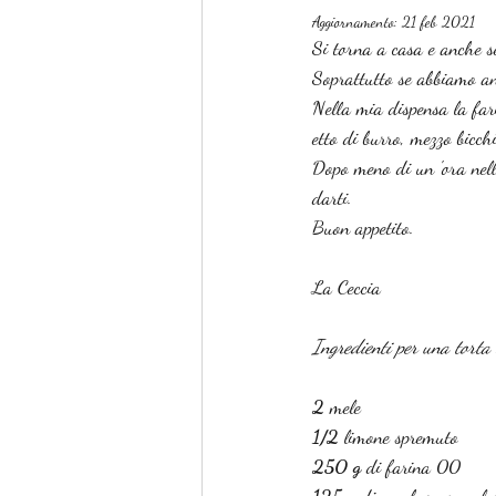
Aggiornamento:
21 feb 2021
Si torna a casa e anche se
Soprattutto se abbiamo an
Nella mia dispensa la fari
etto di burro, mezzo bicch
Dopo meno di un 'ora nell
darti.
Buon appetito.
La Ceccia
Ingredienti per una tort
2
 mele
1/2
 limone spremuto
250 g 
di farina 00