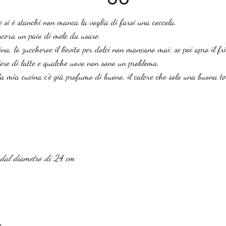
 si è stanchi non manca la voglia di farsi una coccola.
cora un paio di mele da usare.
na, lo zuccheroe il lievito per dolci non mancano mai; se poi apro il fr
iere di latte e qualche uovo non sono un problema.
a mia cucina c'è già profumo di buono, il calore che solo una buona to
a dal diametro di 24 cm