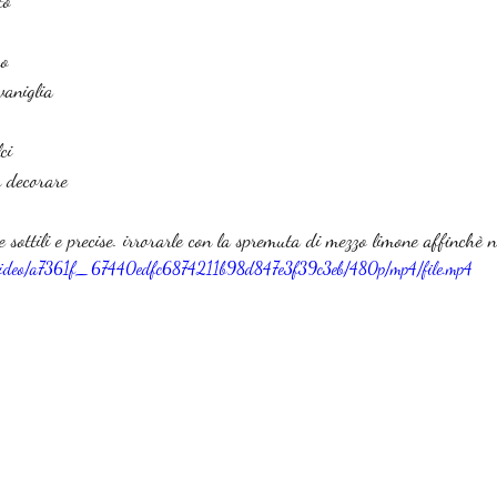
to
ro
vaniglia
ci
r decorare
ine sottili e precise. irrorarle con la spremuta di mezzo limone affinchè
om/video/a7361f_67440edfc6874211b98d847e3f39c3eb/480p/mp4/file.mp4