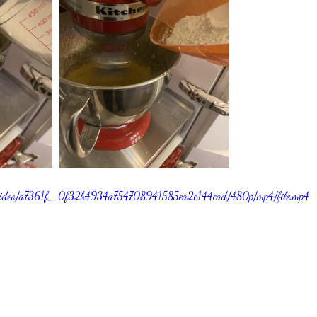
om/video/a7361f_0f32b4934a754708941585ea2c144cad/480p/mp4/file.mp4