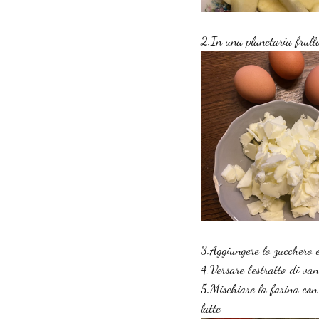
2.In una planetaria frull
3.Aggiungere lo zucchero 
4.Versare l'estratto di van
5.Mischiare la farina con i
latte