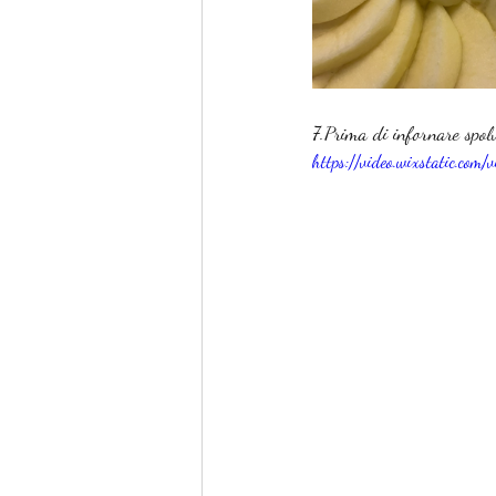
7.Prima di infornare spol
https://video.wixstatic.c