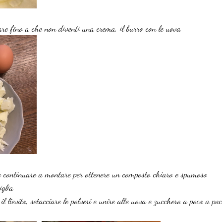
are fino a che non diventi una crema, il burro con le uova
e continuare a montare per ottenere un composto chiaro e spumoso
iglia
l lievito, setacciare le polveri e unire alle uova e zucchero a poco a po