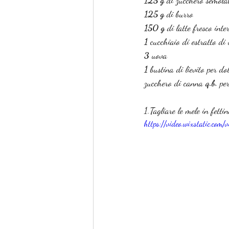
125 g
 di zucchero semola
125 g
 di burro
150 g
 di latte fresco inte
1
 cucchiaio di estratto di 
3
 uova
1
 bustina di lievito per dol
zucchero di canna 
q.b.
 pe
1.Tagliare le mele in fett
https://video.wixstatic.c