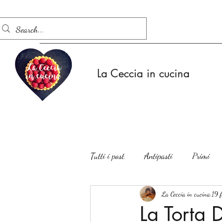
La Ceccia in cucina
Tutti i post
Antipasti
Primi
Insalate
La Ceccia in cucina
19 
La Torta 