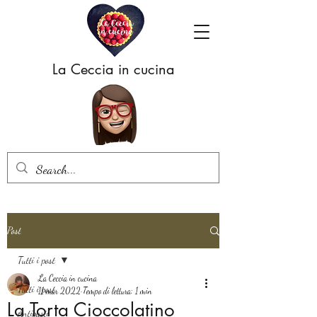
La Ceccia in cucina
Post
Tutti i post
La Ceccia in cucina
Tutti i post
11 mar 2022
Tempo di lettura: 1 min
La Torta Cioccolatino
Antipasti