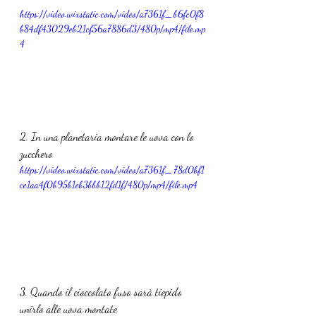
https://video.wixstatic.com/video/a7361f_b6fc0f8
b84df43029eb21cf56a7886d3/480p/mp4/file.mp
4
2. In una planetaria montare le uova con lo 
zucchero
https://video.wixstatic.com/video/a7361f_78d0bf1
ce1aa4f0b95b1eb3bbb12fd1f/480p/mp4/file.mp4
3. Quando il cioccolato fuso sarà tiepido 
unirlo alle uova montate