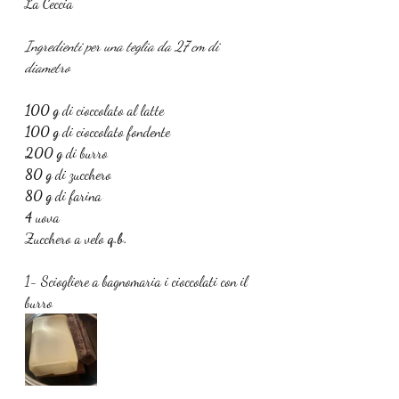
La Ceccia
Ingredienti per una teglia da 27 cm di 
diametro
100 g 
di cioccolato al latte
100 g 
di cioccolato fondente
200 g 
di burro
80 g 
di zucchero
80 g 
di farina
4 
uova
Zucchero a velo 
q.b.
1- Sciogliere a bagnomaria i cioccolati con il 
burro