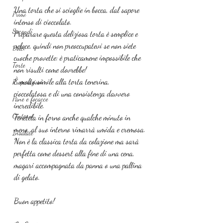
Una torta che si scioglie in bocca, dal sapore 
Primi
intenso di cioccolato.
Secondi
Preparare questa deliziosa torta è semplice e 
veloce, quindi non preoccupatevi se non siete 
Dolci
cuoche provette: è praticamene impossibile che 
Torte
non risulti come dovrebbe!
È molto simile alla torta tenerina, 
Preparazioni
cioccolatosa e di una consistenza davvero 
Pane e focacce
incredibile.
Contorni
Tenetela in forno anche qualche minuto in 
meno, al suo interno rimarrà umida e cremosa.
Insalate
Non è la classica torta da colazione ma sarà 
perfetta come dessert alla fine di una cena, 
magari accompagnata da panna o una pallina 
di gelato.
Buon appetito!