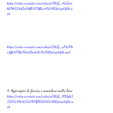
https://video.wixstatic.com/video/a7361f_45d5cd
6b96524cf5a04fb5739fbac47d/480p/mp4/file.m
p4
https://video.wixstatic.com/video/a7361f_a74c89e
e2ffe4798a97ee116cde1bc9c/480p/mp4/file.mp4
4. Aggiungere la farina e mescolare molto bene
https://video.wixstatic.com/video/a7361f_893efe2
2202c49ccb155d939f9355475/480p/mp4/file.m
p4