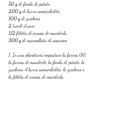
50 g 
di fecola di patate
200 g
 di burro ammorbidito
100 g
 di zucchero
2
 tuorli d'uovo
1/2 
filetta di aroma di mandorla
300 g
 di marmellata di amarene
1. In una planetaria impastare la farina 00, 
la farina di mandorle, la fecola di patate, lo 
zucchero, il burro ammorbidito, lo zucchero e 
la filetta di aroma di mandorla.