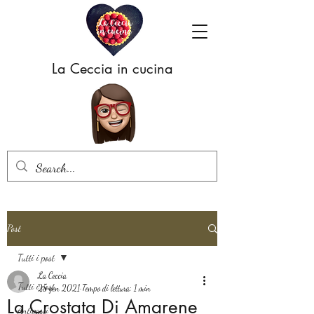
La Ceccia in cucina
Post
Tutti i post
La Ceccia
Tutti i post
25 gen 2021
Tempo di lettura: 1 min
La Crostata Di Amarene
Antipasti