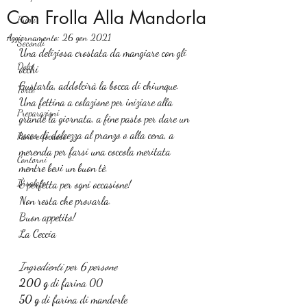
Con Frolla Alla Mandorla
Primi
Aggiornamento:
26 gen 2021
Secondi
Una deliziosa crostata da mangiare con gli 
Dolci
occhi
Gustarla, addolcirà la bocca di chiunque. 
Torte
Una fettina a colazione per iniziare alla 
Preparazioni
grande la giornata, a fine pasto per dare un 
tocco di dolcezza al pranzo o alla cena, a 
Pane e focacce
merenda per farsi una coccola meritata 
Contorni
mentre bevi un buon tè.
Insalate
È perfetta per ogni occasione!
Non resta che provarla.
Buon appetito!
La Ceccia
Ingredienti per 6 persone
200 g
 di farina 00
50 g
 di farina di mandorle