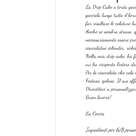
La Drip Cake o torta gocci
gocciola lungo tutto il bo
far risaltare le colature l
Anche se sembra strano, q
necessariamente essere pre
cioccolatini @kinder, richi
Nella mia drip cake, ho 
cui ho ricoperto l'intero d
Per la cioccolata che cola
Festosa, golosa. Il suo ef
Divertitevi a personalizza
Buon lavoro!
La Ceccia
Ingredienti per 6/8 perso