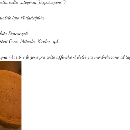
etta nella categoria "preparazioni ")
mabile tipo Philadelphia 
olato Paneangeli
cottini Oreo, Mikado, Kinder  
q.b.
na i bordi e le zone più cotte affinché il dolce sia morbidissimo al ta