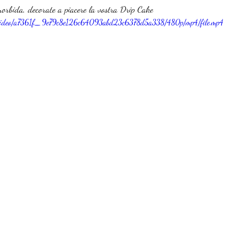
orbida, decorate a piacere la vostra Drip Cake
com/video/a7361f_9e79c8e126c64093abd23c6378d5a338/480p/mp4/file.mp4