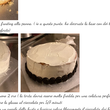
i frosting alla panna. ( io a questo punto, ho decorato la base con dei 
eferite)
meno 2 ore ( la torta dovrà essere molto fredda per una colatura perfe
re la glassa al cioccolato per 5/7 minuti 
n un angolo della busta e lasciare colare liberamente il cioccolato dai b