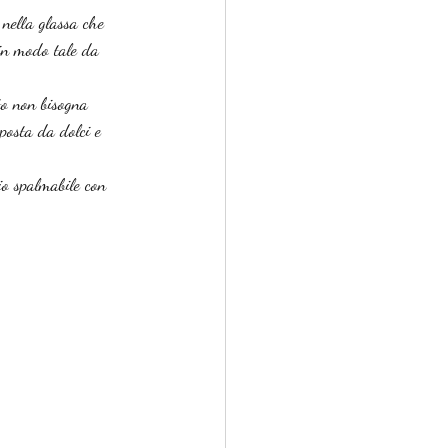
 nella glassa che 
 in modo tale da 
to non bisogna 
posta da dolci e 
o spalmabile con 