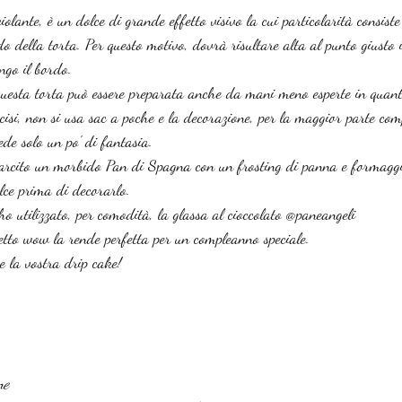
olante, è un dolce di grande effetto visivo la cui particolarità consiste
rdo della torta. Per questo motivo, dovrà risultare alta al punto giusto
ungo il bordo.
uesta torta può essere preparata anche da mani meno esperte in quan
cisi, non si usa sac a poche e la decorazione, per la maggior parte com
ede solo un po' di fantasia.
farcito un morbido Pan di Spagna con un frosting di panna e formaggi
olce prima di decorarlo.
 ho utilizzato, per comodità, la glassa al cioccolato @paneangeli
fetto wow la rende perfetta per un compleanno speciale.
re la vostra drip cake!
ne