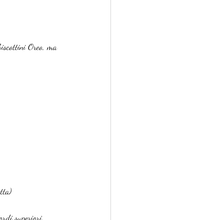
biscottini Oreo, ma 
tta)
ordi superiori 