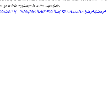
anza potete aggiungerlo sulla superficie.
com/video/a7361f_0a6bef66c1104b898d510df02b634253/480p/mp4/file.mp4