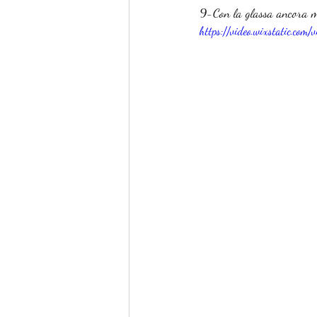
9-Con la glassa ancora m
https://video.wixstatic.