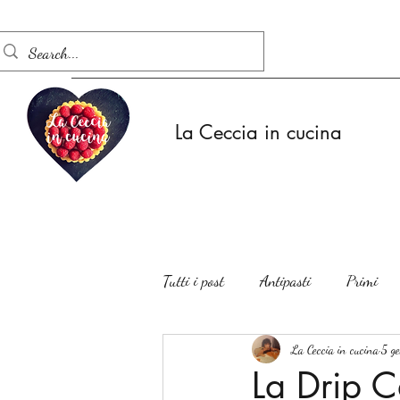
La Ceccia in cucina
Tutti i post
Antipasti
Primi
Insalate
La Ceccia in cucina
5 g
La Drip C