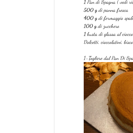
1 
Pan di Spagna ( vedi ric
500 g 
di panna fresca 
400 g 
di formaggio spal
100 g 
di zucchero 
1 
busta di glassa al ciocc
Dolcetti, cioccolatini, bis
1-Togliere dal Pan Di Spag