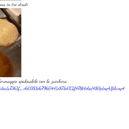
na in tre strati
ormaggio spalmabile con lo zucchero 
om/video/a7361f_c60383e67960441e873e012f478b4c6e/480p/mp4/file.mp4