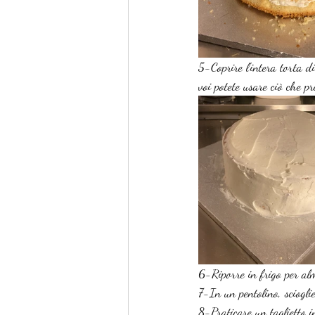
5-Coprire l'intera torta d
voi potete usare ciò che pr
6-Riporre in frigo per al
7-In un pentolino, scioglie
8-Praticare un taglietto i