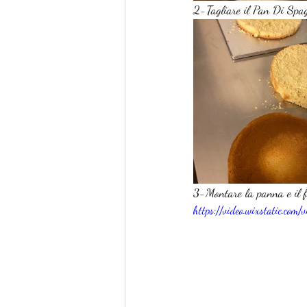
2-Tagliare il Pan Di Spag
3-Montare la panna e il f
https://video.wixstatic.c