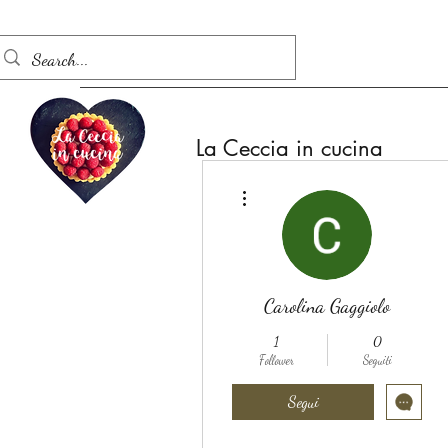
La Ceccia in cucina
Altre azioni
Carolina Gaggiolo
1
0
Follower
Seguiti
Segui