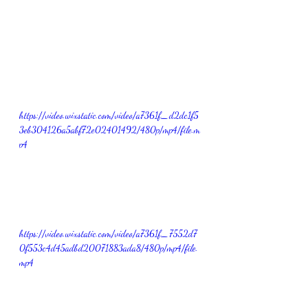
https://video.wixstatic.com/video/a7361f_d2dc1f5
3eb304126a5abf72e02401492/480p/mp4/file.m
p4
https://video.wixstatic.com/video/a7361f_7552d7
0f553c4d45adbd20071883ada8/480p/mp4/file.
mp4