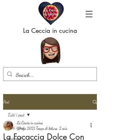
La Ceccia in cucina
Post
Tutti i post
La Ceccia in cucina
Tutti i post
10 ago 2021
Tempo di lettura: 2 min
La Focaccia Dolce Con
Antipasti