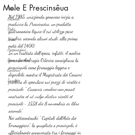
Mele E Prescinsêua
Primi
Nel 1985, un’azienda genovese inizia a 
Secondi
produrre la 
Prescinsêua
, un prodotto 
Dolci
gastronomico ligure il cui utilizzo pare 
risalire, secondo alcuni studi, alla prima 
Torte
metà del 1400.
Preparazioni
In un trattato dell'epoca, infatti, il medico 
Pane e focacce
genovese Ambrogio Oderico consigliava la 
prescinsola
 come formaggio leggero e 
Contorni
digeribile, mentre il Magistrato dei Censori 
Insalate
proibiva di speculare sui prezzi di ricotte e 
presisole
: " 
Casearis vendere non possit 
nostrates et ut vulgo dicitur ricotti et 
presisole - 1558 die 8 novembris ex libro 
secondo
".
Nei settecenteschi " Capitoli dell'Arte dei 
Formaggiari", la 
quagliata
 o 
presinzola
, è 
ufficialmente annoverata tra i formaggi in 