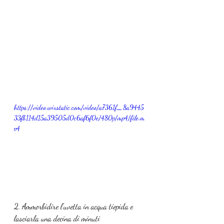
https://video.wixstatic.com/video/a7361f_8a9445
33fb114d15a39505d0c6af6f0e/480p/mp4/file.m
p4
2. Ammorbidire l’uvetta in acqua tiepida e 
lasciarla una decina di minuti