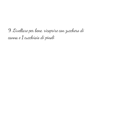
9. Livellare per bene, ricoprire con zucchero di 
canna e 
1 
cucchiaio di pinoli