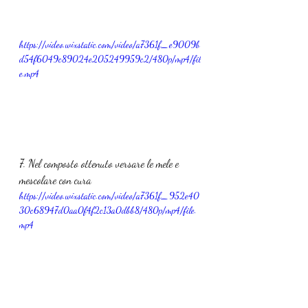
https://video.wixstatic.com/video/a7361f_e9009b
d54f6049c89024e205249959c2/480p/mp4/fil
e.mp4
7. Nel composto ottenuto versare le mele e 
mescolare con cura
https://video.wixstatic.com/video/a7361f_952e40
30c68947d0aa0f4f2c13a0dbb8/480p/mp4/file.
mp4