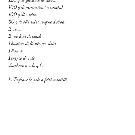
100 g 
di precinsêua ( o ricotta)
100 g 
di uvetta
80 g 
di olio extravergine d’oliva 
2 
uova
2 
cucchiai di pinoli
1 
bustina di lievito per dolci
1 
limone
1 
pizzico di sale
Zucchero a velo 
q.b.
1- Tagliare le mele a fettine sottili