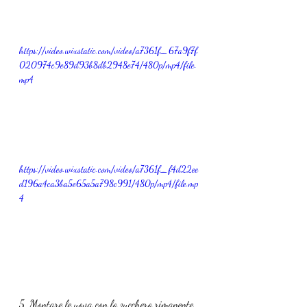
https://video.wixstatic.com/video/a7361f_67a9f7f
020974c9e89d93b8db2948e74/480p/mp4/file.
mp4
https://video.wixstatic.com/video/a7361f_f4d22ee
d196a4ca3ba5e65a5a798c991/480p/mp4/file.mp
4
5. Montare le uova con lo zucchero rimanente