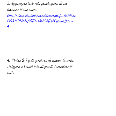
3. Aggiungere la buccia grattugiata di un 
limone e il suo succo
https://video.wixstatic.com/video/a7361f_e10955e
b193d498bb8ef27f0a48b393f/480p/mp4/file.mp
4
4.  Unire 
20 g 
di zucchero di canna, l’uvetta 
strizzata e 
1 
cucchiaio di pinoli. Mescolare il 
tutto