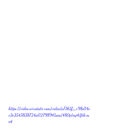
https://video.wixstatic.com/video/a7361f_c98d14e
c3c3543838724a02798941aea/480p/mp4/file.m
p4