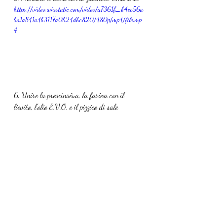
https://video.wixstatic.com/video/a7361f_b4ec56a
ba1a841a4b3117a0b24dbc820/480p/mp4/file.mp
4
6. Unire la prescinsêua, la farina con il 
lievito, l’olio E.V.O. e il pizzico di sale