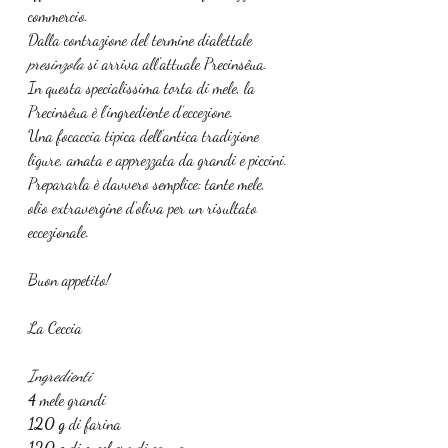
commercio.
Dalla contrazione del termine dialettale 
presinzola 
si arriva all'attuale Precinsêua.
In questa specialissima torta di mele, la 
Precinsêua è l’ingrediente d’eccezione. 
Una focaccia tipica dell’antica tradizione 
ligure, amata e apprezzata da grandi e piccini. 
Prepararla è davvero semplice: tante mele, 
olio extravergine d’oliva per un risultato 
eccezionale.
Buon appetito!
La Ceccia
Ingredienti
4 
mele grandi
120 g 
di farina
120 g 
di zucchero di canna